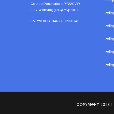
Plleg
Codice Destinatario YY22CVW
PEC:
Webviaggisrl@mypec.eu
Pelle
Polizza RC ALLIANZ N. 112367451
Pelle
Pelle
Pelle
Pelle
COPYRIGHT 2023 | 