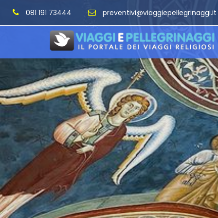
081 191 73444
preventivi@viaggiepellegrinaggi.it