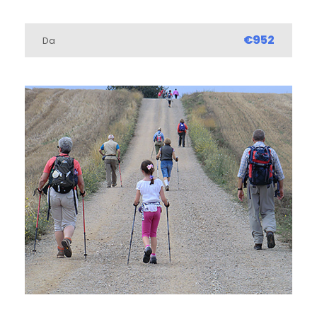
€952
Da