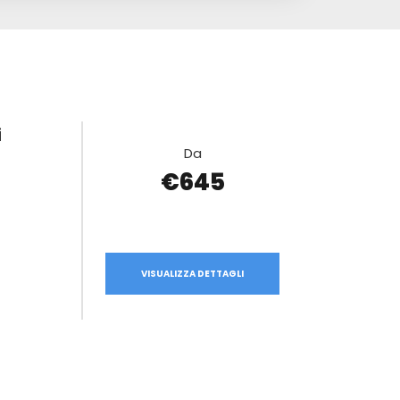
i
Da
€645
VISUALIZZA DETTAGLI