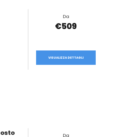
Da
€509
VISUALIZZA DETTAGLI
gosto
Da