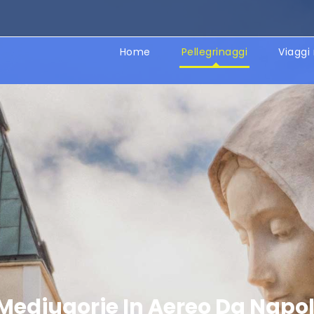
Home
Pellegrinaggi
Viaggi 
Medjugorje In Aereo Da Napol