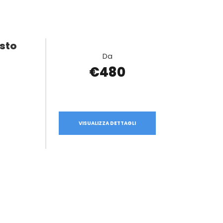
sto
Da
€480
VISUALIZZA DETTAGLI