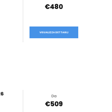
€480
VISUALIZZA DETTAGLI
26
Da
€509