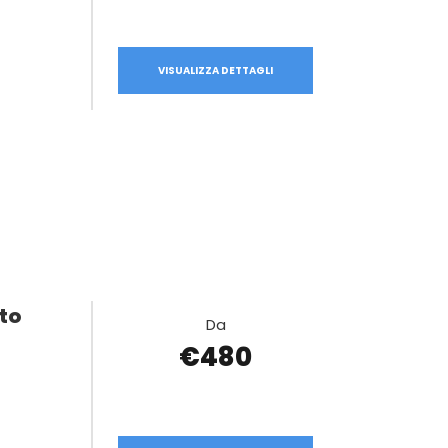
VISUALIZZA DETTAGLI
to
Da
€480