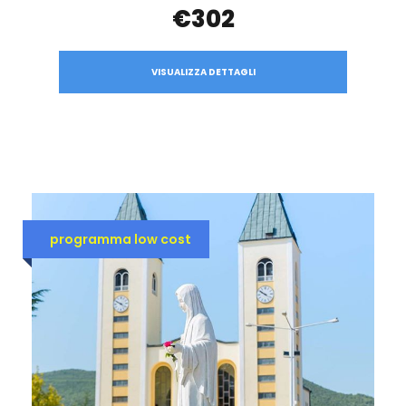
€302
VISUALIZZA DETTAGLI
programma low cost