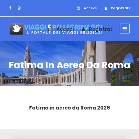
Accedi
Registrati
Accedi
Registrati
Fatima In Aereo Da Roma
Fatima in aereo da Roma 2026