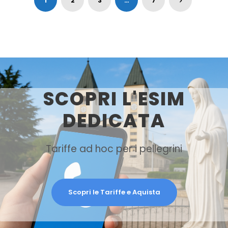
1
2
3
…
7
SCOPRI L'ESIM
DEDICATA
Tariffe ad hoc per i pellegrini
Scopri le Tariffe e Aquista