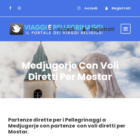
Accedi
Registrati
Accedi
Registrati
Medjugorje Con Voli
Diretti Per Mostar
Partenze dirette per i
Pellegrinaggi a
Medjugorje
con partenze
con voli diretti per
Mostar.