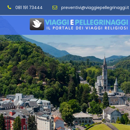
081 191 73444
preventivi@viaggiepellegrinaggi.it