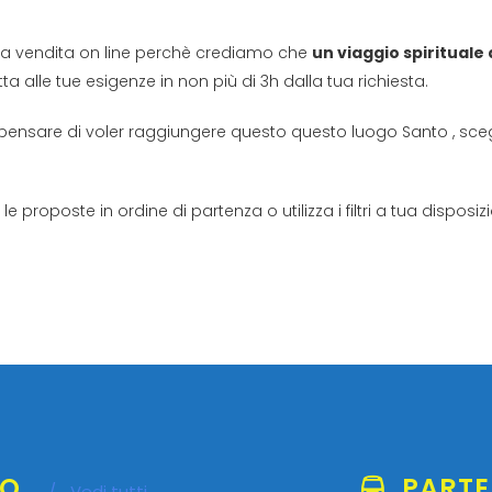
la vendita on line perchè crediamo che
un viaggio spirituale
a alle tue esigenze in non più di 3h dalla tua richiesta.
 pensare di voler raggiungere questo questo luogo Santo , sceg
le proposte in ordine di partenza o utilizza i filtri a tua dispo
EO
PARTE
/
Vedi tutti