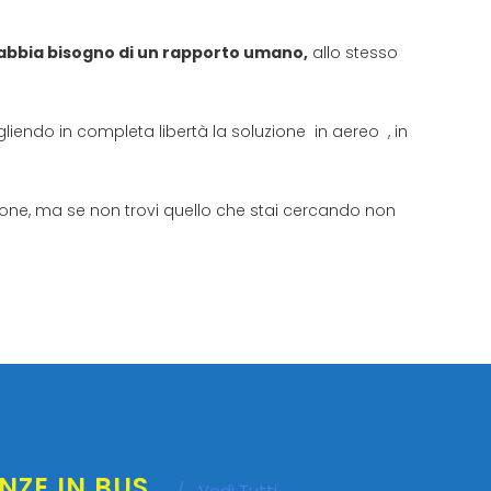
 abbia bisogno di un rapporto umano,
allo stesso
liendo in completa libertà la soluzione in aereo , in
sizione, ma se non trovi quello che stai cercando non
NZE IN BUS
/
Vedi Tutti