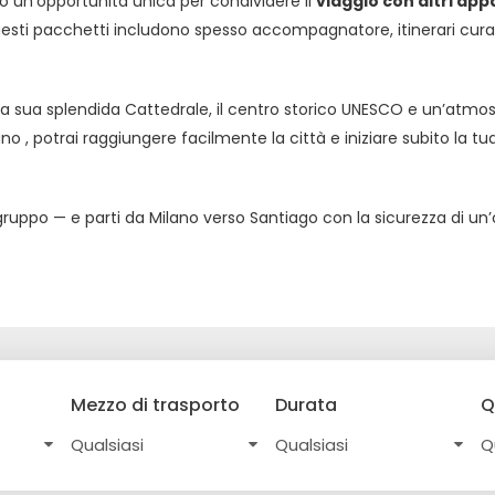
no un’opportunità unica per condividere il
viaggio con altri app
uesti pacchetti includono spesso accompagnatore, itinerari cura
a sua splendida Cattedrale, il centro storico UNESCO e un’atmosfe
no , potrai raggiungere facilmente la città e iniziare subito la 
i gruppo — e parti da Milano verso Santiago con la sicurezza di un
Mezzo di trasporto
Durata
Q