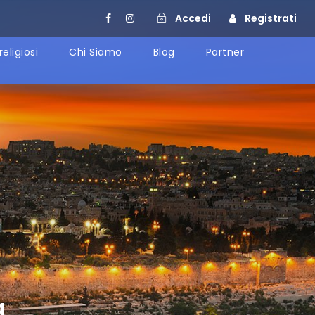
Accedi
Registrati
religiosi
Chi Siamo
Blog
Partner
a