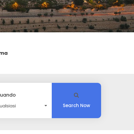
oma
uando
Search Now