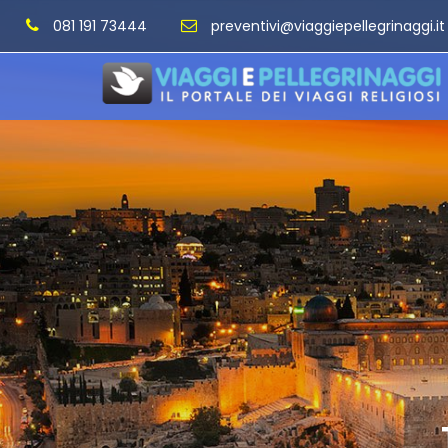
081 191 73444
preventivi@viaggiepellegrinaggi.it