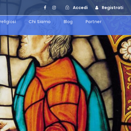
Accedi
Registrati
religiosi
Chi Siamo
Blog
Partner