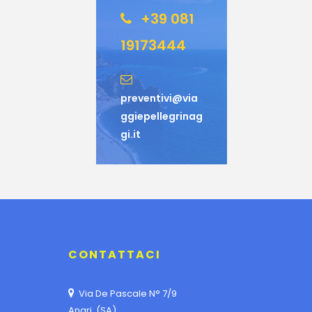
+39 081
19173444
preventivi@via
ggiepellegrinag
gi.it
CONTATTACI
Via De Pascale N° 7/9
Angri (SA)