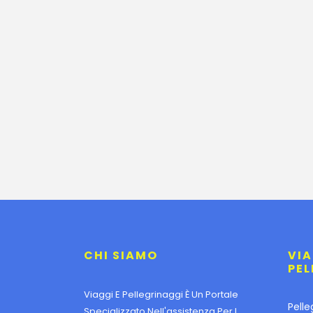
CHI SIAMO
VIA
PEL
Viaggi E Pellegrinaggi È Un Portale
Pelle
Specializzato Nell'assistenza Per I