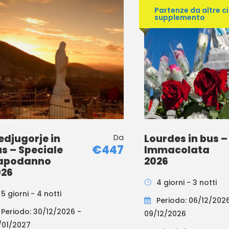
Partenze da altre c
supplemento
djugorje in
Da
Lourdes in bus –
€447
s – Speciale
Immacolata
apodanno
2026
026
4 giorni - 3 notti
5 giorni - 4 notti
Periodo: 06/12/202
Periodo: 30/12/2026 -
09/12/2026
/01/2027