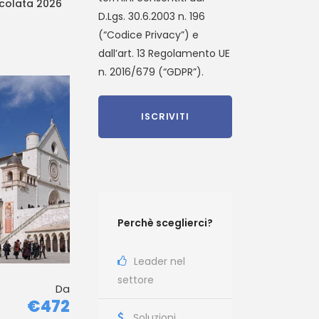
colata 2026
D.Lgs. 30.6.2003 n. 196
(“Codice Privacy”) e
dall’art. 13 Regolamento UE
n. 2016/679 (“GDPR”).
Perchè sceglierci?
Leader nel
settore
Da
€472
Soluzioni