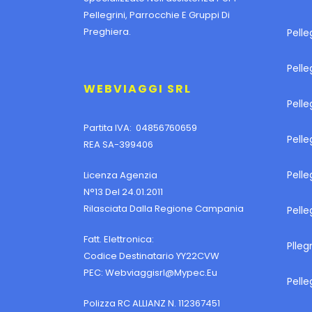
Pellegrini, Parrocchie E Gruppi Di
Preghiera.
Pelle
Pell
WEBVIAGGI SRL
Pelle
Partita IVA: 04856760659
Pell
REA SA-399406
Pelle
Licenza Agenzia
N°13 Del 24.01.2011
Rilasciata Dalla Regione Campania
Pelle
Fatt. Elettronica:
Plleg
Codice Destinatario YY22CVW
PEC:
Webviaggisrl@mypec.eu
Pelle
Polizza RC ALLIANZ N. 112367451