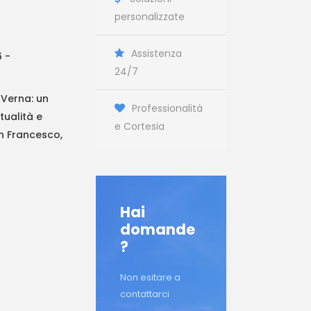
personalizzate
Assistenza
6 -
24/7
 Verna: un
Professionalità
tualità e
e Cortesia
an Francesco,
Hai
domande
?
Non esitare a
contattarci