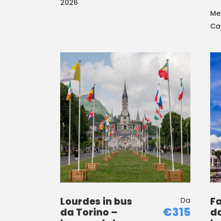
2026
Me
Ca
Lourdes in bus
Da
Fa
€315
da Torino –
da