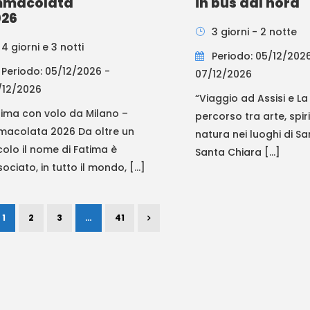
mmacolata
in bus dal nord
026
3 giorni - 2 notte
4 giorni e 3 notti
Periodo: 05/12/202
Periodo: 05/12/2026 -
07/12/2026
/12/2026
“Viaggio ad Assisi e La
tima con volo da Milano –
percorso tra arte, spiri
macolata 2026 Da oltre un
natura nei luoghi di S
colo il nome di Fatima è
Santa Chiara […]
ociato, in tutto il mondo, […]
1
2
3
…
41