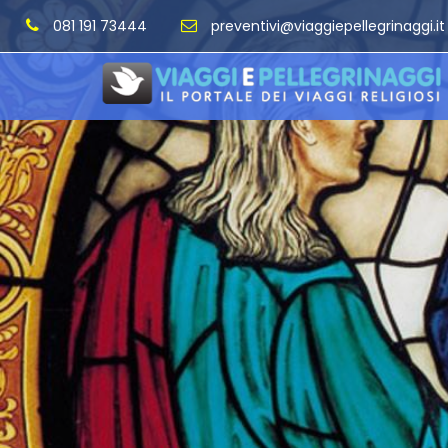
081 191 73444
preventivi@viaggiepellegrinaggi.it