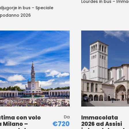
Lourdes in bus – Imma
djugorje in bus – Speciale
podanno 2026
tima con volo
Da
Immacolata
€720
 Milano –
2026 ad Assisi