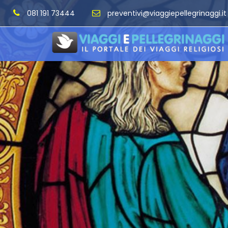
081 191 73444
preventivi@viaggiepellegrinaggi.it