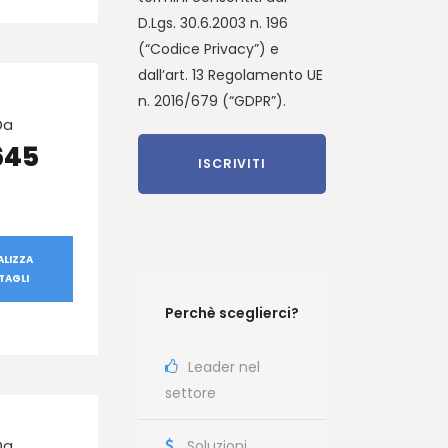
D.Lgs. 30.6.2003 n. 196
(“Codice Privacy”) e
dall’art. 13 Regolamento UE
n. 2016/679 (“GDPR”).
Da
645
ALIZZA
TAGLI
Perchè sceglierci?
Leader nel
settore
Da
Soluzioni