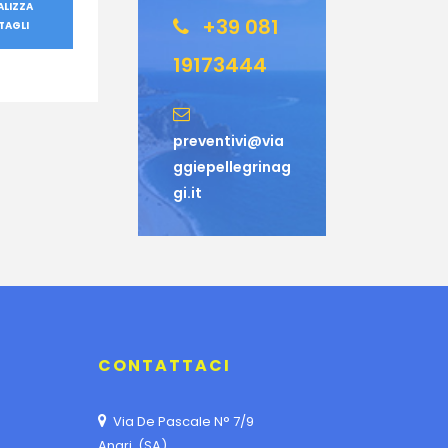
ALIZZA
+39 081
TAGLI
19173444
preventivi@via
ggiepellegrinag
gi.it
CONTATTACI
Via De Pascale N° 7/9
Angri (SA)