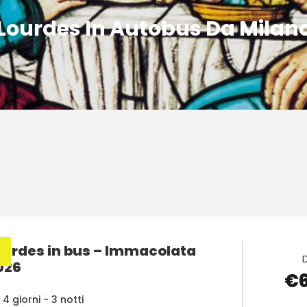
Lourdes In Autobus Da Milan
ourdes in bus – Immacolata
026
€
4 giorni - 3 notti