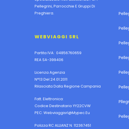
Pellegrini, Parrocchie E Gruppi Di
Preghiera.
Pelle
Pell
WEBVIAGGI SRL
Pelle
Partita IVA: 04856760659
Pell
REA SA-399406
Pelle
Licenza Agenzia
N°13 Del 24.01.2011
Rilasciata Dalla Regione Campania
Pelle
Fatt. Elettronica:
Plleg
Codice Destinatario YY22CVW
PEC:
Webviaggisrl@mypec.eu
Pelle
Polizza RC ALLIANZ N. 112367451