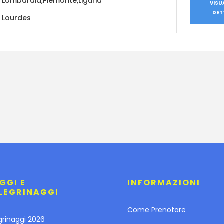
Lombardia,Piemonte,Liguria
VISU
DET
Lourdes
GGI E
INFORMAZIONI
LEGRINAGGI
Come Prenotare
grinaggi 2026