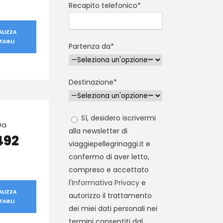
Recapito telefonico*
ALIZZA
TAGLI
Partenza da*
Destinazione*
Sì, desidero iscrivermi
Da
alla newsletter di
492
viaggiepellegrinaggi.it e
confermo di aver letto,
compreso e accettato
l'
Informativa Privacy
e
ALIZZA
autorizzo il trattamento
TAGLI
dei miei dati personali nei
termini consentiti dal