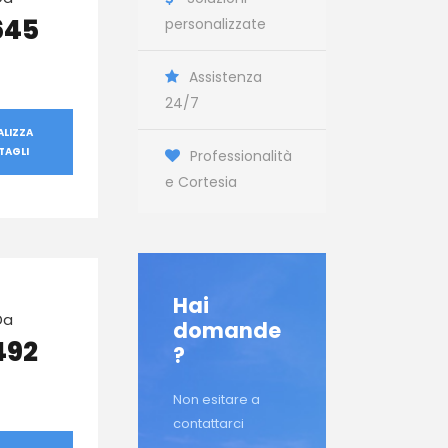
645
personalizzate
Assistenza
24/7
ALIZZA
TAGLI
Professionalità
e Cortesia
Hai
Da
domande
492
?
Non esitare a
contattarci