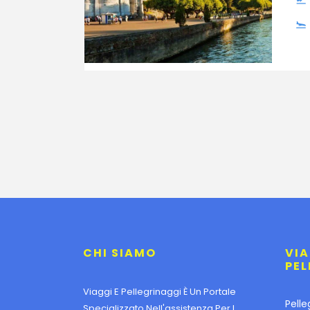
CHI SIAMO
VIA
PEL
Viaggi E Pellegrinaggi È Un Portale
Pelle
Specializzato Nell'assistenza Per I