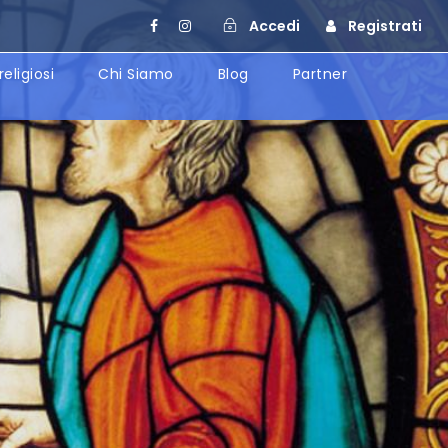
Accedi
Registrati
religiosi
Chi Siamo
Blog
Partner