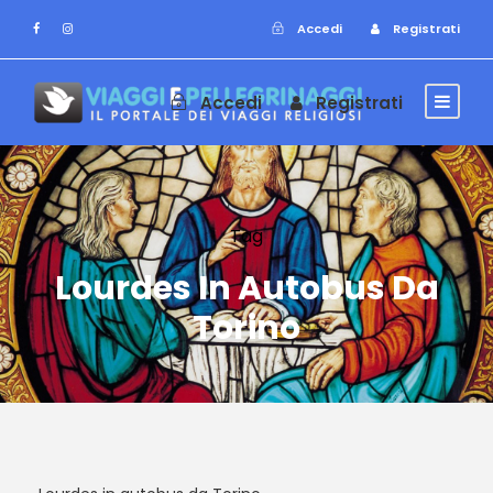
Accedi
Registrati
Accedi
Registrati
Tag
Lourdes In Autobus Da
Torino