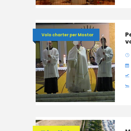
P
Volo charter per Mostar
v