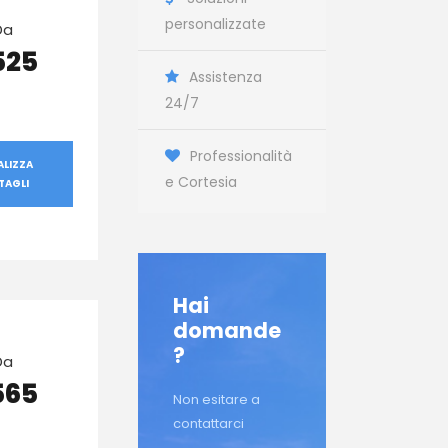
personalizzate
Da
525
Assistenza
24/7
Professionalità
ALIZZA
e Cortesia
TAGLI
Hai
domande
?
Da
565
Non esitare a
contattarci