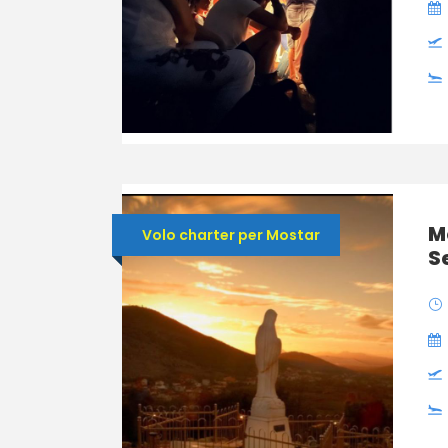
M
Volo charter per Mostar
S