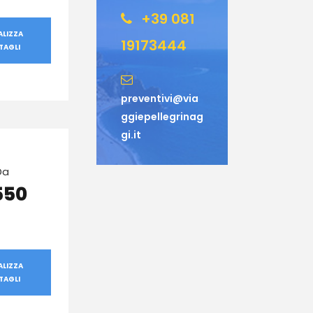
+39 081
ALIZZA
19173444
TAGLI
preventivi@via
ggiepellegrinag
gi.it
Da
550
ALIZZA
TAGLI