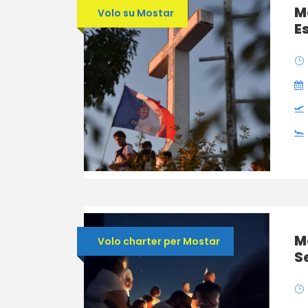
M
Volo su Mostar
E
M
Volo charter per Mostar
S