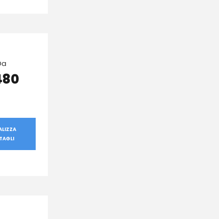
Da
480
ALIZZA
TAGLI