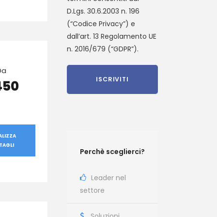
D.Lgs. 30.6.2003 n. 196
(“Codice Privacy”) e
dall’art. 13 Regolamento UE
n. 2016/679 (“GDPR”).
Da
450
ALIZZA
TAGLI
Perchè sceglierci?
Leader nel
settore
Soluzioni