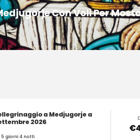
edjugorje Con Voli Per Most
ellegrinaggio a Medjugorje a
ettembre 2026
€
5 giorni 4 notti