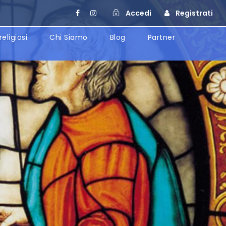
Accedi
Registrati
religiosi
Chi Siamo
Blog
Partner