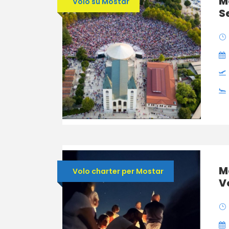
M
Volo su Mostar
S
M
Volo charter per Mostar
V