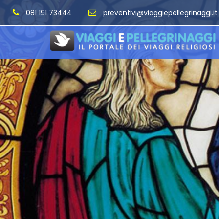
081 191 73444
preventivi@viaggiepellegrinaggi.it