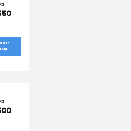
Da
550
ALIZZA
TAGLI
Da
500