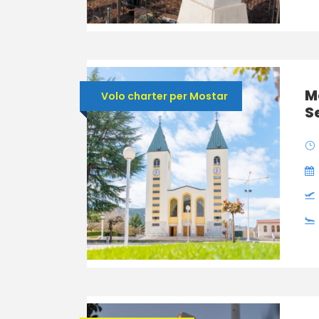
M
Volo charter per Mostar
S