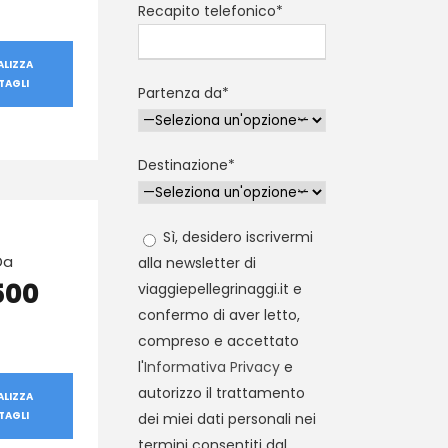
Recapito telefonico*
ALIZZA
TAGLI
Partenza da*
Destinazione*
Sì, desidero iscrivermi
Da
alla newsletter di
500
viaggiepellegrinaggi.it e
confermo di aver letto,
compreso e accettato
l'
Informativa Privacy
e
autorizzo il trattamento
ALIZZA
TAGLI
dei miei dati personali nei
termini consentiti dal