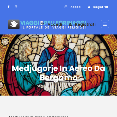
Accedi
Registrati
Accedi
Registrati
Tag
Medjugorje In Aereo Da
Bergamo