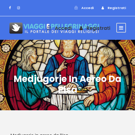
Accedi
Registrati
Accedi
Registrati
Tag
Medjugorje In Aereo Da
Pisa