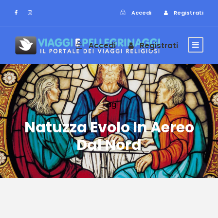
Accedi
Registrati
Accedi
Registrati
Tag
Natuzza Evolo In Aereo
Dal Nord