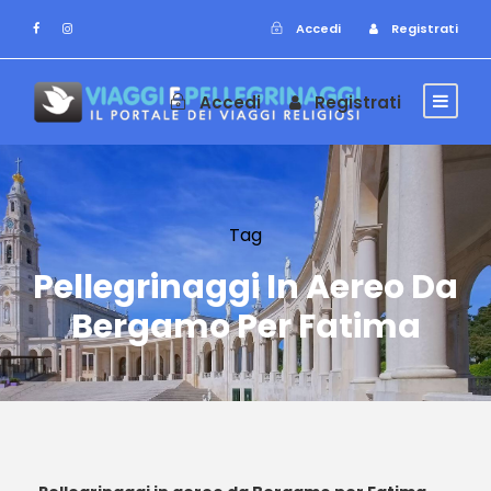
Accedi
Registrati
Accedi
Registrati
Tag
Pellegrinaggi In Aereo Da
Bergamo Per Fatima