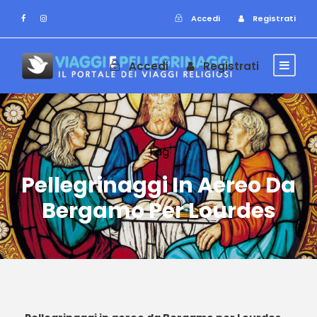
Accedi
Registrati
Accedi
Registrati
Tag
Pellegrinaggi In Aereo Da
Bergamo Per Lourdes