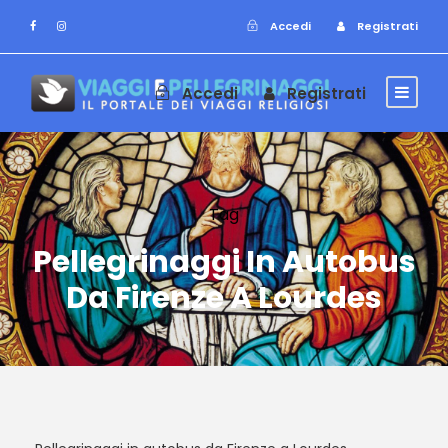
Accedi
Registrati
Accedi
Registrati
Tag
Pellegrinaggi In Autobus
Da Firenze A Lourdes