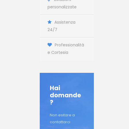
personalizzate
Assistenza
24/7
Professionalità
e Cortesia
Hai
domande
?
Non esitare a
contattarci