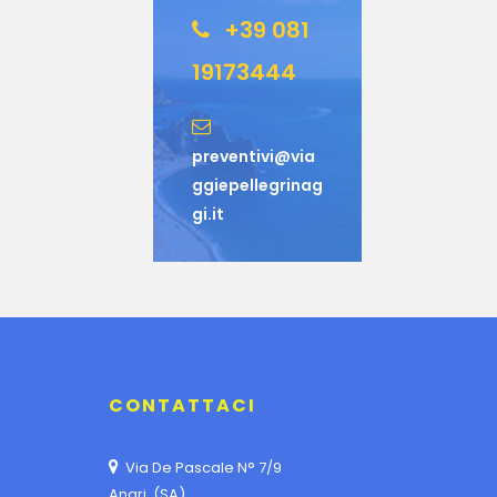
+39 081
19173444
preventivi@via
ggiepellegrinag
gi.it
CONTATTACI
Via De Pascale N° 7/9
Angri (SA)