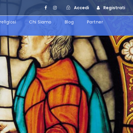
Accedi
Registrati
religiosi
Chi Siamo
Blog
Partner