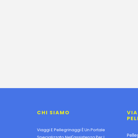
CHI SIAMO
VIA
PEL
Viaggi E Pellegrinaggi È Un Portale
Pelle
Specializzato Nell'assistenza Per I