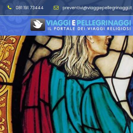
081 191 73444
preventivi@viaggiepellegrinaggi.it