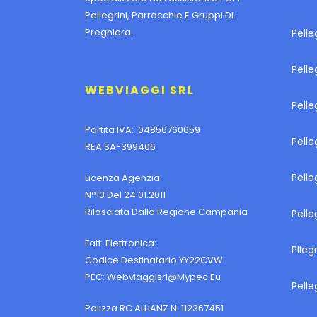
Pellegrini, Parrocchie E Gruppi Di
Preghiera.
Pelle
Pell
WEBVIAGGI SRL
Pelle
Partita IVA: 04856760659
Pell
REA SA-399406
Pelle
Licenza Agenzia
N°13 Del 24.01.2011
Rilasciata Dalla Regione Campania
Pelle
Fatt. Elettronica:
Plleg
Codice Destinatario YY22CVW
PEC:
Webviaggisrl@mypec.eu
Pelle
Polizza RC ALLIANZ N. 112367451