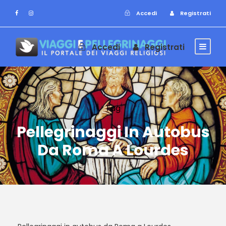
Accedi
Registrati
Accedi
Registrati
Tag
Pellegrinaggi In Autobus
Da Roma A Lourdes