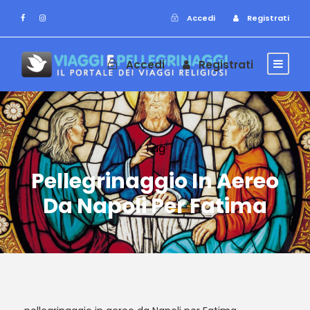
Accedi
Registrati
Accedi
Registrati
Tag
Pellegrinaggio In Aereo
Da Napoli Per Fatima