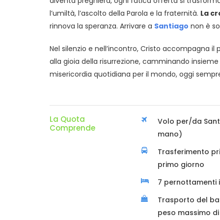
diventa preghiera, ogni fatica offerta si trasforma
l’umiltà, l’ascolto della Parola e la fraternità.
La c
rinnova la speranza. Arrivare a
Santiago
non è sol
Nel silenzio e nell’incontro, Cristo accompagna il pe
alla gioia della risurrezione, camminando insieme n
misericordia quotidiana per il mondo, oggi sempr
La Quota
Volo per/da Sant
Comprende
mano)
Trasferimento priv
primo giorno
7 pernottamenti 
Trasporto del ba
peso massimo di