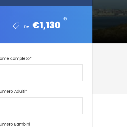
€1,130
€1,130
Da
Da
ome completo
*
umero Adulti
*
umero Bambini