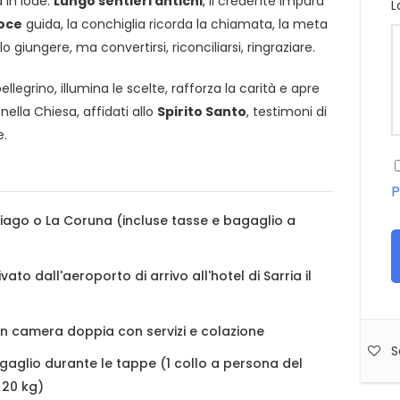
 in lode.
Lungo sentieri antichi
, il credente impara
L
roce
guida, la conchiglia ricorda la chiamata, la meta
o giungere, ma convertirsi, riconciliarsi, ringraziare.
llegrino, illumina le scelte, rafforza la carità e apre
ella Chiesa, affidati allo
Spirito Santo
, testimoni di
e.
P
iago o La Coruna (incluse tasse e bagaglio a
ato dall'aeroporto di arrivo all'hotel di Sarria il
in camera doppia con servizi e colazione
S
gaglio durante le tappe (1 collo a persona del
 20 kg)