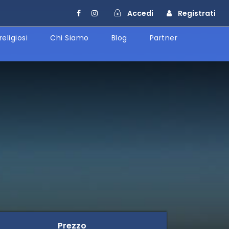
Accedi
Registrati
religiosi
Chi Siamo
Blog
Partner
Prezzo
Prezzo