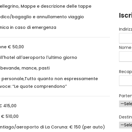
ellegrino, Mappe e descrizione delle tappe
Iscr
dico/bagaglio e annullamento viaggio
onica in caso di emergenza
Indiri
ione € 50,00
Nome
l'hotel all'aeroporto l'ultimo giorno
, bevande, mance, pasti
Recapi
re personale,Tutto quanto non espressamente
a voce: “Le quote comprendono”
Parte
 415,00
 € 510,00
Desti
ntiago/aeroporto di La Coruna: € 150 (per auto)