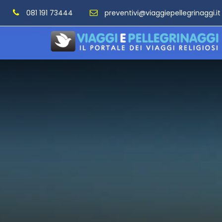
081 191 73444
preventivi@viaggiepellegrinaggi.it