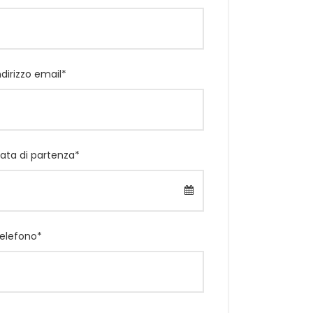
ndirizzo email
*
ata di partenza
*
elefono
*