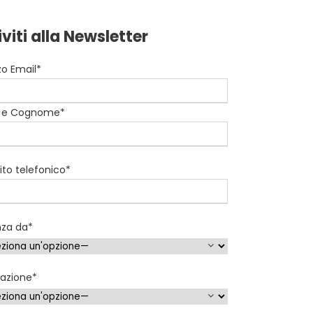
iviti alla Newsletter
zzo Email*
 e Cognome*
to telefonico*
nza da*
nazione*