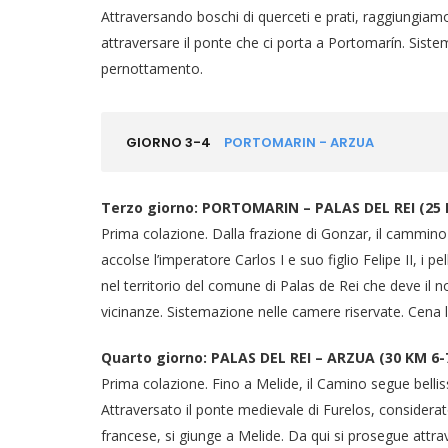
Attraversando boschi di querceti e prati, raggiungia
attraversare il ponte che ci porta a Portomarín. Siste
pernottamento.
GIORNO 3-4
PORTOMARIN - ARZUA
Terzo giorno: PORTOMARIN – PALAS DEL REI (25 
Prima colazione. Dalla frazione di Gonzar, il cammino 
accolse l’imperatore Carlos I e suo figlio Felipe II, i 
nel territorio del comune di Palas de Rei che deve il 
vicinanze. Sistemazione nelle camere riservate. Cena
Quarto giorno: PALAS DEL REI – ARZUA (30 KM 6-7
Prima colazione. Fino a Melide, il Camino segue bellissim
Attraversato il ponte medievale di Furelos, considerato
francese, si giunge a Melide. Da qui si prosegue attr