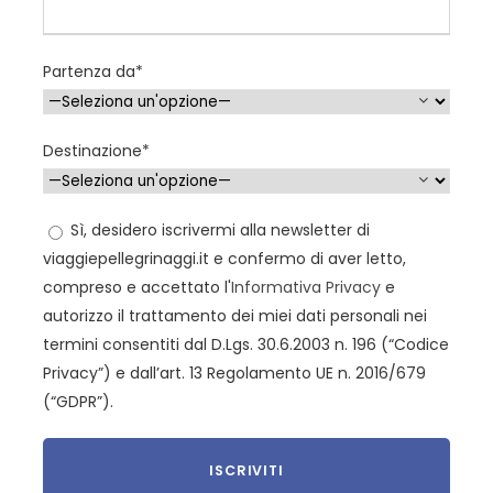
Bagaglio in stiva: su richiesta € 70 ( soggetto
a riconferma)
Partenza da*
Assegnazione posto a bordo aereo: su
richiesta € 15 a/r ( soggetto a riconferma)
Bambini 2-12 anni non compiuti in camera
Destinazione*
con 2 adulti: 20%
Infant 0-2 anni non compiuti -90%
Sì, desidero iscrivermi alla newsletter di
viaggiepellegrinaggi.it e confermo di aver letto,
compreso e accettato l'
Informativa Privacy
e
autorizzo il trattamento dei miei dati personali nei
Programma
termini consentiti dal D.Lgs. 30.6.2003 n. 196 (“Codice
Privacy”) e dall’art. 13 Regolamento UE n. 2016/679
(“GDPR”).
1° giorno:
Partenza per Fatima - ITALIA –
LISBONA – FATIMA