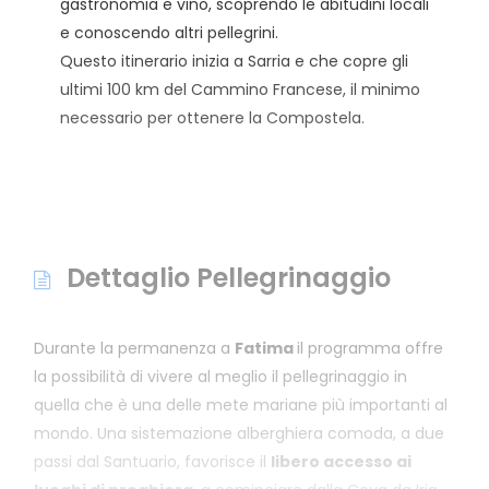
gastronomia e vino, scoprendo le abitudini locali
e conoscendo altri pellegrini.
Questo itinerario inizia a Sarria e che copre gli
ultimi 100 km del Cammino Francese, il minimo
necessario per ottenere la Compostela.
Dettaglio Pellegrinaggio
Durante la permanenza a
Fatima
il programma offre
la possibilità di vivere al meglio il pellegrinaggio in
quella che è una delle mete mariane più importanti al
mondo. Una sistemazione alberghiera comoda, a due
passi dal Santuario, favorisce il
libero accesso ai