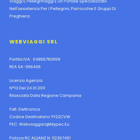
Viaggi E Pellegrinaggi È Un Portale Specializzato
Nell'assistenza Per I Pellegrini, Parrocchie E Gruppi Di
Preghiera.
WEBVIAGGI SRL
Partita IVA: 04856760659
REA SA-399406
Licenza Agenzia
N°13 Del 24.01.2011
Rilasciata Dalla Regione Campania
Fatt. Elettronica:
Codice Destinatario YY22CVW
PEC:
Webviaggisrl@mypec.eu
Polizza RC ALLIANZ N. 112367451