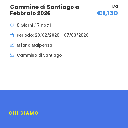
Documento Richiesto: Carta d’identità valida
Cammino di Santiago a
Da
per l’espatrio (senza timbri nè certificati di
€1,130
Febbraio 2026
rinnovo e in ottimo stato di conservazione) o
8 Giorni / 7 notti
passaporto con 3 mesi di di validità residua
dalla data di rientro.
Periodo: 28/02/2026 - 07/03/2026
Milano Malpensa
Cammino di Santiago
CHI SIAMO