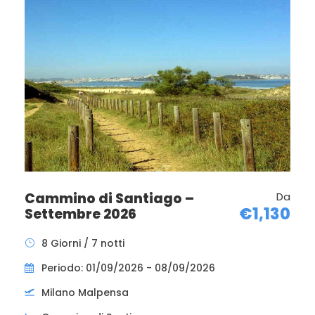
Visita guidata della città famosa per la sua università e
sosta al Monastero delle Carmelitane
(compatibilmente con orari, giorni di apertura e
disponibilità di ingressi) dove Suor Lucia visse per molti
anni. Pranzo in ristorante. Nel pomeriggio
proseguimento per
Santiago de Compostela
. Arrivo,
sistemazione in hotel cena e pernottamento.
SANTIAGO DE COMPOSTELA - CAPO FINISTERRE
Cammino di Santiago –
Da
€1,130
Settembre 2026
Pensione completa in hotel. In mattinata possibilità di
percorrere a piedi gli ultimi 5 Km del cammino di
8 Giorni / 7 notti
Santiago dal Monte della Gioia alla cattedrale.
Periodo: 01/09/2026 - 08/09/2026
Visita della cattedrale e partecipazione alla
S. Messa
Milano Malpensa
del Pellegrino.