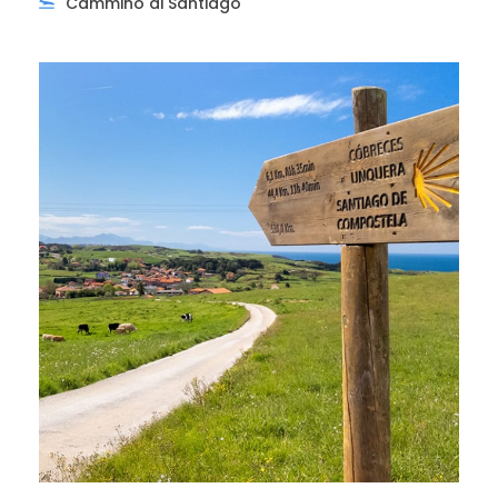
Cammino di Santiago
Nel pomeriggio escursione a
Capo Finisterre
, il punto
più occidentale della Spagna che si affaccia
sull’Oceano Atlantico, dove gli antichi pellegrini si
bagnavano al termine del Cammino.
Ultimo giorno:
SANTIAGO DE COMPOSTELA -
ITALIA
Prima colazione in hotel. In mattinata visita guidata
alla città vecchia e al centro storico, tipicamente
medioevale. In tempo utile trasferimento in pullman
per l’aeroporto di Santiago. Operazioni d’imbarco e
partenza con volo Ryanair.