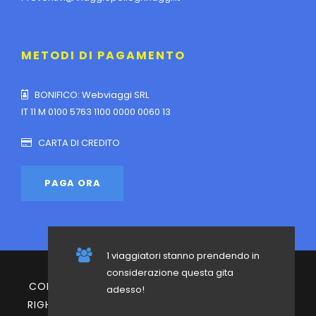
METODI DI PAGAMENTO
BONIFICO: Webviaggi SRL
IT 11 M 0100 5763 1100 0000 0060 13
CARTA DI CREDITO
1 viaggiatori stanno prendendo in
considerazione questa gita
COPYRIGHT 2023 | VIAGGI E PELLEGRINAGGI | ALL
adesso!
RIGHT RESERVED | POWERED BY
ROSSI WEB MEDIA