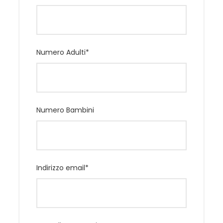
E tutto quanto non espressamente indicato
nella la quota comprende
Numero Adulti
*
Supplementi
SUPPLEMENTO CAMERA SINGOLA: su richiesta
Numero Bambini
Programma
Indirizzo email
*
Partenza
Partenza - Permanenza
Partenza dall’aeroporto e all’arrivo proseguimento per