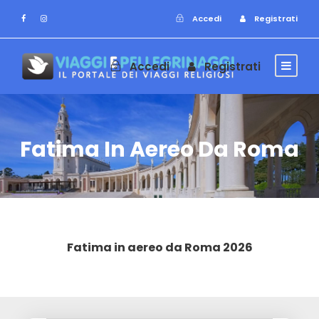
Accedi
Registrati
Accedi
Registrati
Fatima In Aereo Da Roma
Fatima in aereo da Roma 2026