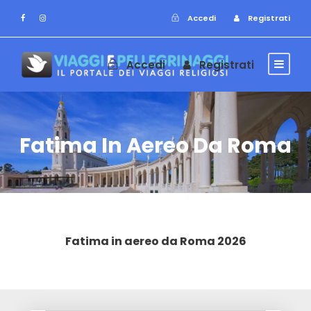
Accedi
Registrati
Accedi
Registrati
Fatima In Aereo Da Roma
Fatima in aereo da Roma 2026