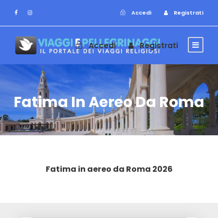
Accedi
Registrati
Accedi
Registrati
Fatima In Aereo Da Roma
Fatima in aereo da Roma 2026