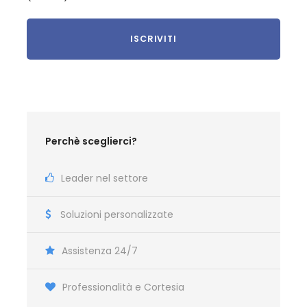
Permanenza:
FATIMA
Via Crucis a
Os Valinhos
, luogo della prima e terza
Apparizione dell’Angelo e della Vergine il 19 agosto 1917;
visita di
Aljustrel
, il villaggio natale dei tre pastorelli,
sosta al pozzo dove l’Angelo Protettore del Portogallo
parlò per la seconda volta ai bambini nel 1916. S. Messa
Perchè sceglierci?
alla Cappellina, Santo Rosario e Fiaccolata
Pellegrinaggio al Santuario di Nostra Signora di Nazaré.
Leader nel settore
Visita guidata del
Santuario del Rosario e della
Basilica della SS. Trinità
. Visita della Mostra
Soluzioni personalizzate
Temporanea e del Museo Luce e Pace.
Assistenza 24/7
Ultimo giorno:
FATIMA – LISBONA – ITALIA
Professionalità e Cortesia