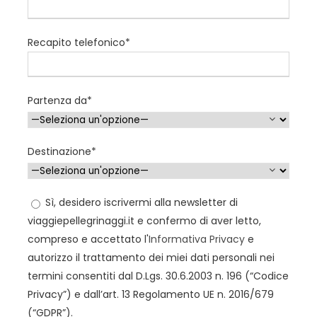
Programma
Recapito telefonico*
Arrivo:
ITALIA – LISBONA – FATIMA
Partenza da*
Ritrovo in aeroporto e partenza per Lisbona. Breve
Destinazione*
panoramica in pullman durante il trasferimento da
Lisbona a Fatima. Arrivo e incontro con la guida per la
visita della
Cattedrale
e della chiesa di Sant’Antonio.
Sì, desidero iscrivermi alla newsletter di
Pranzo in ristorante. Nel pomeriggio, proseguimento
viaggiepellegrinaggi.it e confermo di aver letto,
per Fatima. Sistemazione in albergo e cena. Gli Hotel
compreso e accettato l'
Informativa Privacy
e
scelti saranno 3 o 4 stelli tutti nelle vicinanze del
autorizzo il trattamento dei miei dati personali nei
Santuario. In serata, recita del Santo Rosario e
termini consentiti dal D.Lgs. 30.6.2003 n. 196 (“Codice
Fiaccolata
Privacy”) e dall’art. 13 Regolamento UE n. 2016/679
(“GDPR”).