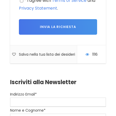
* I agree with
Terms of Service
and
Extra e Facchinaggio
Privacy Statement
.
Tasse di Soggiorno da versare direttamente
in struttura (ove previste)
Quanto non menzionato ne “La quota
comprende”
Supplementi e Riduzioni
Salva nella tua lista dei desideri
1116
Camera Singola € 120,00
0-2 anni non compiuti € 100,00
2-6 anni non compiuti € 550,00
Iscriviti alla Newsletter
6-12 anni non compiuti € 650,00
Indirizzo Email*
Nome e Cognome*