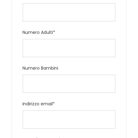
pace dove ancora molte persone cercano di realizzare
quello che la Madonna ha chiesto venendo dal cielo.
Da allora migliaia di pellegrini iniziano ad arrivare in quel
Numero Adulti
*
luogo divenuto poi Sacro, non appena si diffonde la
voce degli eventi soprannaturali.
Il Pellegrinaggio a
Fatima con partenza da Roma:
un
Pellegrinaggio con guida alla scoperta del luogo di
Numero Bambini
Pace e di Preghiera.
La Quota Comprende
Indirizzo email
*
Volo Roma / Lisbona A/R
Zaino, Bagaglio a mano di 8 Kg, Bagaglio da
Stiva da 23 Kg