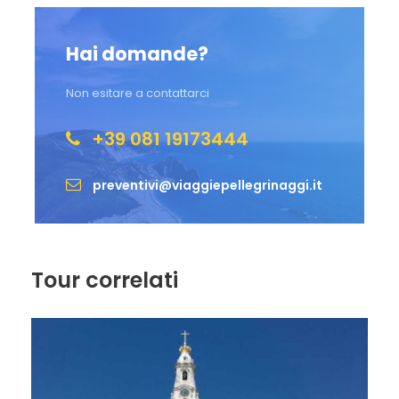
Partenza in aereo per il rientro in Italia
Hai domande?
Non esitare a contattarci
Per i cittadini italiani è richiesto un documento
in corso di validità: passaporto firmato o
+39 081 19173444
carta di identità valida per l’espatrio, non
prorogata.
preventivi@viaggiepellegrinaggi.it
Foto
Tour correlati