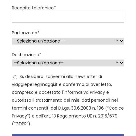
Recapito telefonico*
Arrivo:
ITALIA – LISBONA – FATIMA
Partenza da*
Ritrovo in aeroporto e partenza per Lisbona. Breve
panoramica in pullman durante il trasferimento da
Destinazione*
Lisbona a Fatima. Arrivo e incontro con la guida per la
visita della
Cattedrale
e della chiesa di Sant’Antonio.
Pranzo in ristorante. Nel pomeriggio, proseguimento
Sì, desidero iscrivermi alla newsletter di
per Fatima. Sistemazione in albergo e cena. Gli Hotel
viaggiepellegrinaggi.it e confermo di aver letto,
scelti saranno 3 o 4 stelli tutti nelle vicinanze del
compreso e accettato l'
Informativa Privacy
e
Santuario. In serata, recita del Santo Rosario e
autorizzo il trattamento dei miei dati personali nei
Fiaccolata
termini consentiti dal D.Lgs. 30.6.2003 n. 196 (“Codice
Privacy”) e dall’art. 13 Regolamento UE n. 2016/679
(“GDPR”).
Permanenza:
FATIMA