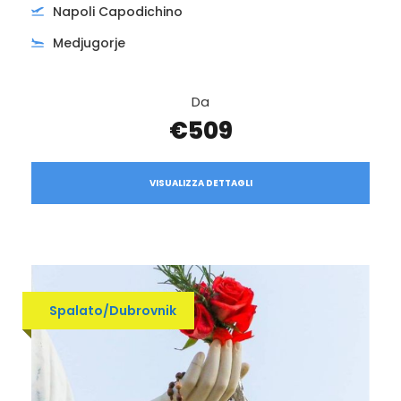
Napoli Capodichino
Medjugorje
Da
€509
VISUALIZZA DETTAGLI
Spalato/Dubrovnik