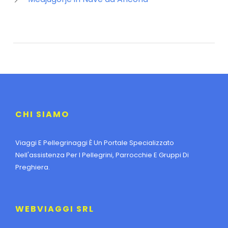
CHI SIAMO
Viaggi E Pellegrinaggi È Un Portale Specializzato
Nell'assistenza Per I Pellegrini, Parrocchie E Gruppi Di
Preghiera.
WEBVIAGGI SRL