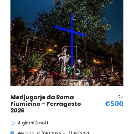
Prima colazione.
In tempo utile trasferimento in pullman all’aeroporto.
Operazioni d’imbarco e partenza per il rientro in Italia.
Foto
Medjugorje da Roma
Da
€500
Fiumicino – Ferragosto
2026
4 giorni 3 notti
Periodo: 14/08/2026 - 17/08/2026