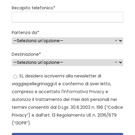
dichiarazione accompagnamento” da richiedere alla
Recapito telefonico*
questura di riferimento.
– CITTADINI NON ITALIANI
I cittadini di altre nazionalità dovranno richiedere alle
Partenza da*
autorità competenti (Ambasciata o Consolato) del
proprio paese quali sono i documenti necessari per
recarsi in Bosnia Erzegovina (anche Slovenia e Croazia
Destinazione*
per pellegrinaggi in Bus).
Vi invitiamo a fare molta attenzione ai documenti
necessari per i minori di 18 anni.
Sì, desidero iscrivermi alla newsletter di
viaggiepellegrinaggi.it e confermo di aver letto,
compreso e accettato l'
Informativa Privacy
e
autorizzo il trattamento dei miei dati personali nei
termini consentiti dal D.Lgs. 30.6.2003 n. 196 (“Codice
Privacy”) e dall’art. 13 Regolamento UE n. 2016/679
Programma
(“GDPR”).