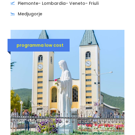
Piemonte- Lombardia- Veneto- Friuli
PALMANOVA
Medjugorje
h.22:40 – Casello autostradale nei pressi del
mobilificio Caramel
programma low cost
TRIESTE