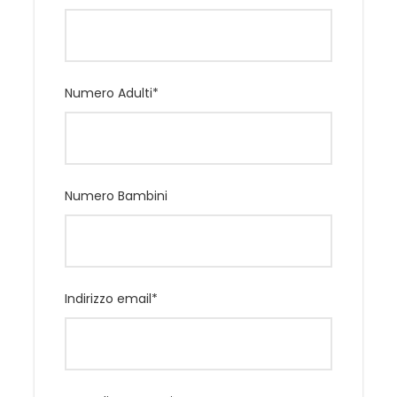
Note importanti
Il programma definitivo sarà comunicato
dalla guide in loco in funzione degli eventi
straordinari e delle disponiblità delle
Numero Adulti
*
veggenti.
Numero Bambini
Programma
Indirizzo email
*
Dal Piemonte - Lombardia - Veneto - Friuli per
Medjugorje in pullman
Partirai il mattino del primo giorno dall’Italia per arrivare
a destinazione la sera del giorno stesso.