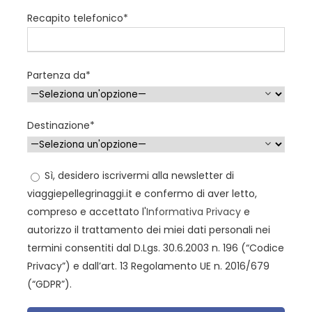
LA VISITA ALLE COMUNITÀ
Recapito telefonico*
Compatibilmente con gli orari, l’Orfanotrofio di Suor
Josipa con sorella Suor Kornelija; le Beatitudini con
Suor Emmanuelle; Nuovi Orizzonti di Chiara Amirante;
Partenza da*
i Figli del Divino Amore di Madre Rosaria; l’Orfanotrofio
Macijno Selo di Padre Slavko.
Destinazione*
Sì, desidero iscrivermi alla newsletter di
viaggiepellegrinaggi.it e confermo di aver letto,
compreso e accettato l'
Informativa Privacy
e
autorizzo il trattamento dei miei dati personali nei
Orari e Luoghi di partenza
termini consentiti dal D.Lgs. 30.6.2003 n. 196 (“Codice
Privacy”) e dall’art. 13 Regolamento UE n. 2016/679
PARTENZE
(“GDPR”).