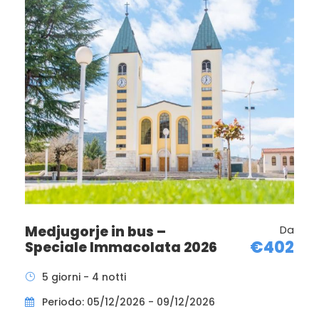
VENETO
VERONA
h.19:00 – Verona casello Sud, al fondo di via delle
Nazioni
PADOVA
MARGHERA
NOVENTA
Medjugorje in bus –
Da
€402
PORTOGRUARO
Speciale Immacolata 2026
5 giorni - 4 notti
FRIULI VENEZIA GIULIA
Periodo: 05/12/2026 - 09/12/2026