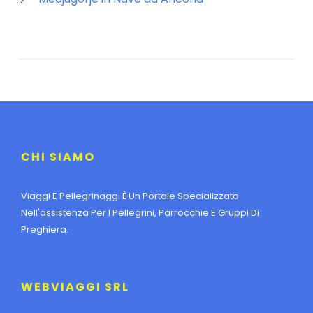
CHI SIAMO
Viaggi E Pellegrinaggi È Un Portale Specializzato
Nell'assistenza Per I Pellegrini, Parrocchie E Gruppi Di
Preghiera.
WEBVIAGGI SRL