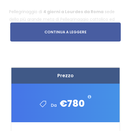
Pellegrinaggio di
4 giorni a Lourdes da Roma
sede
della più grande meta di Pellegrinaggio cattolico ed
uno dei Santuari Mariani più popolari nel Mondo dove
CONTINUA A LEGGERE
l’energia data dalla Fede è nell’aria in modo palpabile.
Quattro Giorni alla scoperta dei Luoghi dove la
Madonna Apparve a Bernadette con la presenza di un
accompagnatore particolarmente preparato sugli
avvenimenti di Lourdes.
Prezzo
La Quota Comprende
€780
Da
Quota di iscrizione
Viaggio aereo Roma - Lourdes - Roma
Tassa carburante e Tasse aeroportuali