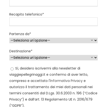
sorgente … venite in processione”.
L’esperienza a Lourdes è una sosta che ci
Recapito telefonico*
guarisce nello spirito.
Partenza da*
Programma
Destinazione*
1° giorno:
Roma - Lourdes
Sì, desidero iscrivermi alla newsletter di
viaggiepellegrinaggi.it e confermo di aver letto,
compreso e accettato l'
Informativa Privacy
e
Raggiungi l’aeroporto in tempo utile per le operazioni di
autorizzo il trattamento dei miei dati personali nei
imbarco.
termini consentiti dal D.Lgs. 30.6.2003 n. 196 (“Codice
Partenza da Roma con volo diretto per Lourdes. Saluto
Privacy”) e dall’art. 13 Regolamento UE n. 2016/679
alla Madonna presso la
Grotta delle Apparizioni
e Santa
(“GDPR”).