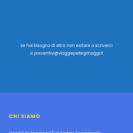
se hai bisogno di altro non esitare a scriverci
a
preventivi@viaggiepellegrinaggi.it
CHI SIAMO
Viaggi E Pellegrinaggi È Un Portale Specializzato