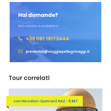
Mattina dedicata al monte degli Ulivi: edicola
dell’Ascensione, Padre Nostro, Dominus Flevit, grotta e
Hai domande?
basilica del Getzemani, tomba della Madonna. Nel
pomeriggio visita del Sion cristiano con il Cenacolo, la
Non esitare a contattarci
basilica della Dormizione di Maria e la chiesa di San
+39 081 19173444
Pietro in Gallicantu.
GIORNO 8
preventivi@viaggiepellegrinaggi.it
Colazione.
Trasferimento all’aeroporto di Tel Aviv per il rientro
Tour correlati
NB
: il programma di viaggio potrebbe subire variazioni
con Herodion-Qumran2 NAZ - 5 BET
rispetto all’ordine esposto