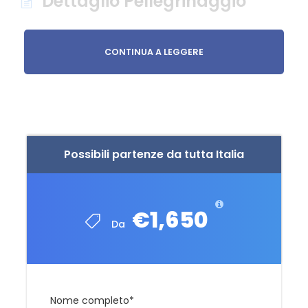
Dettaglio Pellegrinaggio
Nel corso del pellegrinaggio sono previste
CONTINUA A LEGGERE
celebrazioni di S.Messe e incontri con le comunità
cristiane locali.
Programma
Possibili partenze da tutta Italia
Il Viaggio a Petra e Gerusalemme verrà svolto
solo ed unicamente in condizioni di sicurezza,
qualora queste venissero a mancare, SI
€1,650
provvederà all’annullamento del viaggio e al
Da
rimborso totale delle quote versate.
Giorno 1-3
Nome completo
Italia - Tel Aviv – Nazareth - Petra
*