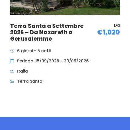
39,00
Tasse di soggiorno (se previste, da versare
direttamente in albergo)
Terra Santa a Settembre
Da
€1,020
2026 – Da Nazareth a
Tutto quanto non espressamente indicato in
Gerusalemme
programma e/o alla voce “La quota
comprende”
6 giorni - 5 notti
Periodo: 15/09/2026 - 20/09/2026
Supplementi e Riduzioni
Italia
Camera singola a partire da € 490,00
Terra Santa
Informazioni
Documenti
Per i cittadini italiani è richiesto
il passaporto con