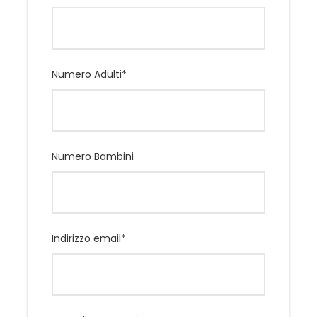
PETRA E GERUSALEMME
GIORNO 1
Numero Adulti
*
Ritrovo in aeroporto e partenza per Tel Aviv. All’arrivo
partenza per il Monte Carmelo e visita della basilica di
Stella Maris. Proseguimento per
Nazareth. Sistemazione in albergo: cena e
Numero Bambini
pernottamento.
GIORNO 2
Mezza pensione in albergo. A Nazareth visita della
Indirizzo email
*
basilica dell’Annunciazione e del museo Francescano
con le grotte del villaggio giudeo cristiano. Partenza
per Tiberiade, sull’omonimo lago. Pranzo.