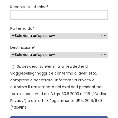
Recapito telefonico*
GIORNO 5
Colazione.
Partenza da*
Partenza per il confine con sosta a Madaba per la
visita della mappa musiva bizantina che illustra i luoghi
della Terra Santa. Reingresso in Israele e pranzo a
Destinazione*
Gerico.
Visita del sito archeologico di Qumram, nelle cui grotte
Sì, desidero iscrivermi alla newsletter di
furono trovati antichissimi manoscritti della Bibbia.
viaggiepellegrinaggi.it e confermo di aver letto,
Sosta a Qasr el Yahud, luogo del battesimo di Gesù sul
compreso e accettato l'
Informativa Privacy
e
fiume Giordano. Salendo per le montagne di Giudea
autorizzo il trattamento dei miei dati personali nei
sosta a Wadi el Qelt dove il panorama sul deserto è
termini consentiti dal D.Lgs. 30.6.2003 n. 196 (“Codice
particolarmente suggestivo.
Privacy”) e dall’art. 13 Regolamento UE n. 2016/679
(“GDPR”).
Arrivo a Gerusalemme. Sistemazione in albergo: cena