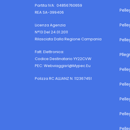
Partita IVA: 04856760659
Pell
REA SA-399406
Pelle
Licenza Agenzia
N°13 Del 24.01.2011
Rilasciata Dalla Regione Campania
Pelle
Fatt. Elettronica:
Plleg
Codice Destinatario YY22CVW
PEC:
Webviaggisrl@mypec.eu
Pelle
Polizza RC ALLIANZ N. 112367451
Pelle
Pelle
Pelle
Pelle