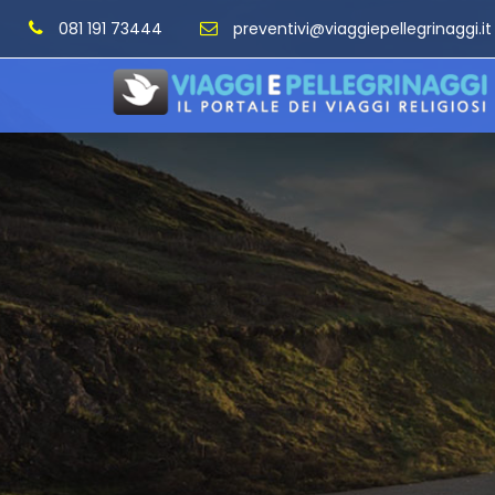
081 191 73444
preventivi@viaggiepellegrinaggi.it