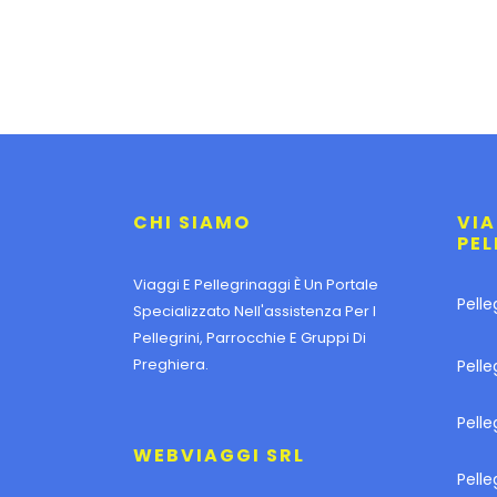
CHI SIAMO
VIA
PEL
Viaggi E Pellegrinaggi È Un Portale
Pelle
Specializzato Nell'assistenza Per I
Pellegrini, Parrocchie E Gruppi Di
Preghiera.
Pelle
Pell
WEBVIAGGI SRL
Pelle