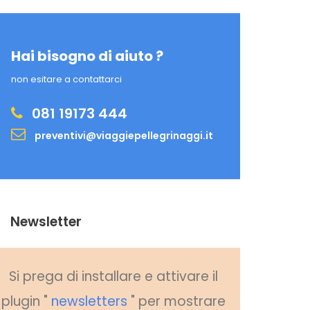
Hai bisogno di aiuto ?
non esitare a contattarci
081 19173 444
preventivi@viaggiepellegrinaggi.it
Newsletter
Si prega di installare e attivare il
plugin "
newsletters
" per mostrare