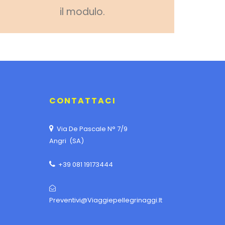
il modulo.
CONTATTACI
Via De Pascale N° 7/9
Angri (SA)
+39 081 19173444
Preventivi@viaggiepellegrinaggi.it