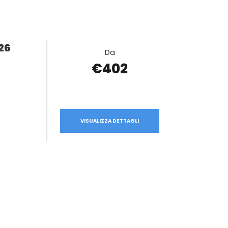
26
Da
€402
VISUALIZZA DETTAGLI