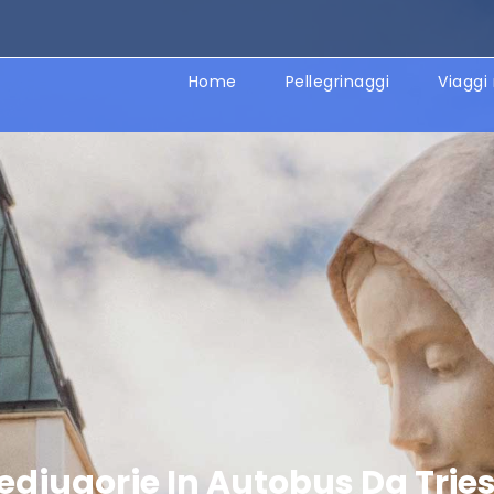
Home
Pellegrinaggi
Viaggi 
djugorje In Autobus Da Trie