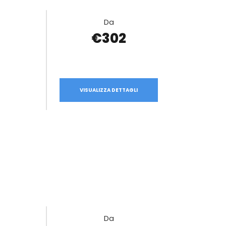
Da
€302
VISUALIZZA DETTAGLI
6
Da