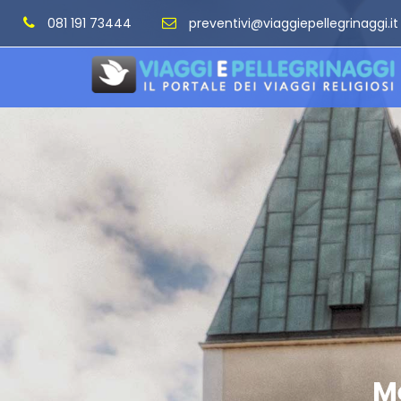
081 191 73444
preventivi@viaggiepellegrinaggi.it
Me