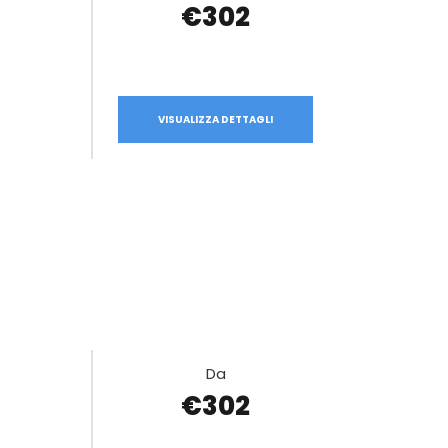
€302
VISUALIZZA DETTAGLI
Da
€302