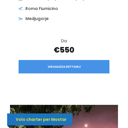
Roma Fiumicino
Medjugorje
Da
€550
VISUALIZZA DETTAGLI
Volo charter per Mostar