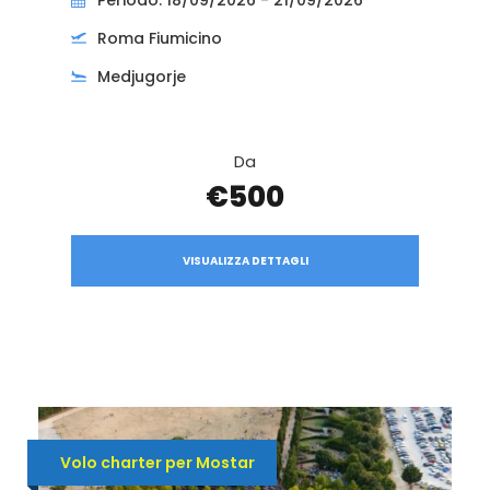
Roma Fiumicino
Medjugorje
Da
€500
VISUALIZZA DETTAGLI
Volo charter per Mostar