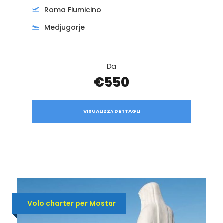
Roma Fiumicino
Medjugorje
Da
€550
VISUALIZZA DETTAGLI
Volo charter per Mostar