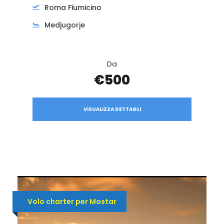
Roma Fiumicino
Medjugorje
Da
€500
VISUALIZZA DETTAGLI
Volo charter per Mostar