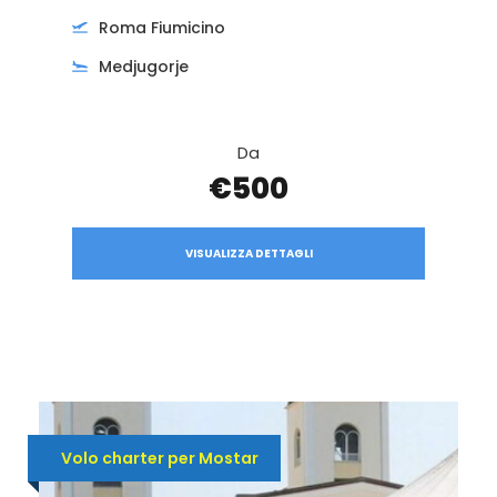
Roma Fiumicino
Medjugorje
Da
€500
VISUALIZZA DETTAGLI
Volo charter per Mostar