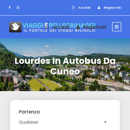
Accedi
Registrati
Accedi
Registrati
Lourdes In Autobus Da
Cuneo
Partenza