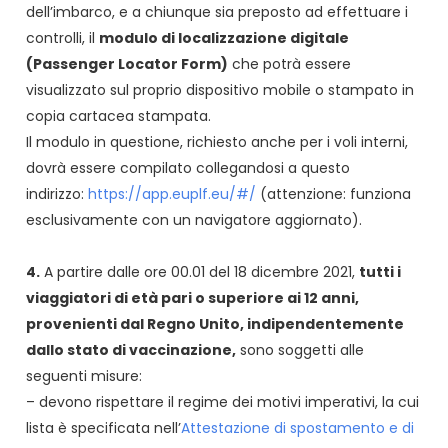
dell’imbarco, e a chiunque sia preposto ad effettuare i
controlli, il
modulo di localizzazione digitale
(Passenger Locator Form)
che potrà essere
visualizzato sul proprio dispositivo mobile o stampato in
copia cartacea stampata.
Il modulo in questione, richiesto anche per i voli interni,
dovrà essere compilato collegandosi a questo
indirizzo:
https://app.euplf.eu/#/
(attenzione: funziona
esclusivamente con un navigatore aggiornato).
4.
A partire dalle ore 00.01 del 18 dicembre 2021,
tutti i
viaggiatori di età pari o superiore ai 12 anni,
provenienti dal Regno Unito, indipendentemente
dallo stato di vaccinazione,
sono soggetti alle
seguenti misure:
– devono rispettare il regime dei motivi imperativi, la cui
lista è specificata nell’
Attestazione di spostamento e di