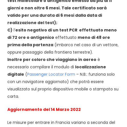
test molecolare o antigenico emesso da più di 11
giorni e non oltre 6 mesi. Tale certificato sarà
valido per una durata di 6 mesi dalla data di
realizzazione del test);
C)
l’
esito negativo di un test PCR effettuato meno
di 72 ore o antigenico
effettuato
meno di 48 ore
prima della partenza
(imbarco nel caso di un vettore,
oppure passaggio della frontiera terrestre).
Inoltre per coloro che viaggiano in aereo
è
necessario compilare il modulo di
localizzazione
digitale
(
Passenger Locator Form
– N.B.: funziona solo
con un navigatore aggiornato) che potrà essere
visualizzato sul proprio dispositivo mobile o stampato su
carta.
Aggiornamento del 14 Marzo 2022
Le misure per entrare in Francia variano a seconda del