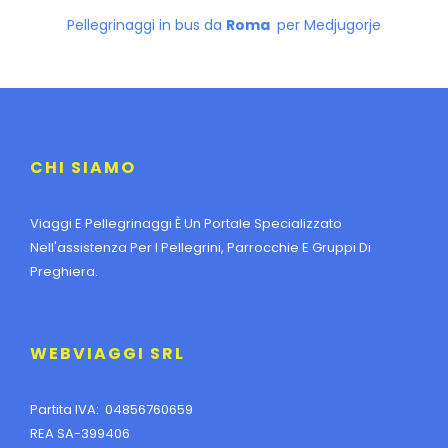
Pellegrinaggi in bus da
Roma
per Medjugorje
CHI SIAMO
Viaggi E Pellegrinaggi È Un Portale Specializzato
Nell'assistenza Per I Pellegrini, Parrocchie E Gruppi Di
Preghiera.
WEBVIAGGI SRL
Partita IVA: 04856760659
REA SA-399406