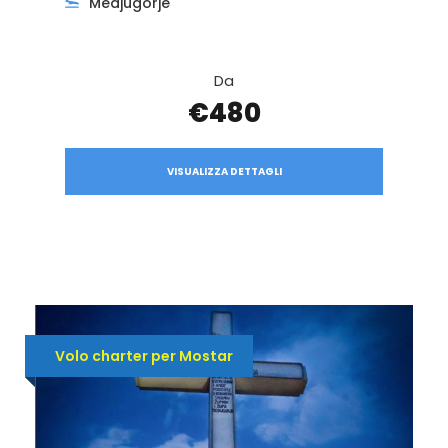
Medjugorje
Da
€480
VISUALIZZA DETTAGLI
Volo charter per Mostar