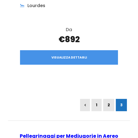
Lourdes
Da
€892
VISUALIZZA DETTAGLI
1
2
3
Pellegrinaggi per Medjugorje in Aereo