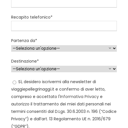
grande Croce). Inoltre sono previsti due incontri con
alcune Comunità tra cui Comunità “Cenacolo” di Suor
Recapito telefonico*
Elvira, il “Villaggio della Madre”, fondato da Padre Slavko
Barbaric e la Comunità della “Famiglia Ferita” di Suor
Cornelia.
Partenza da*
Ultimo giorno:
MEDJUGORJE - BARI
Destinazione*
Prima colazione in albergo e trasferimento in
aeroporto. Partenza per Bari
Sì, desidero iscrivermi alla newsletter di
viaggiepellegrinaggi.it e confermo di aver letto,
compreso e accettato l'
Informativa Privacy
e
Informazioni Utili
autorizzo il trattamento dei miei dati personali nei
termini consentiti dal D.Lgs. 30.6.2003 n. 196 (“Codice
Consigliamo di visionare il nostro aggiornamento :
Privacy”) e dall’art. 13 Regolamento UE n. 2016/679
Documenti di ingresso a Medjugorje
(“GDPR”).