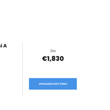
i A
Da
€1,830
VISUALIZZA DETTAGLI