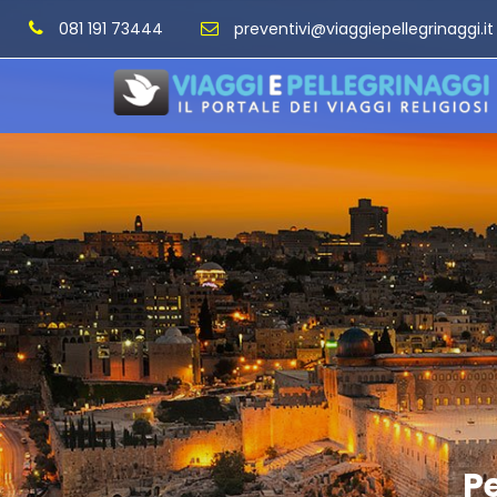
081 191 73444
preventivi@viaggiepellegrinaggi.it
Pe