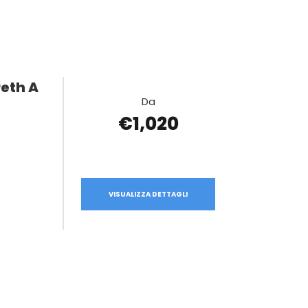
reth A
Da
€1,020
VISUALIZZA DETTAGLI