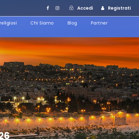
Accedi
Registrati
religiosi
Chi Siamo
Blog
Partner
026