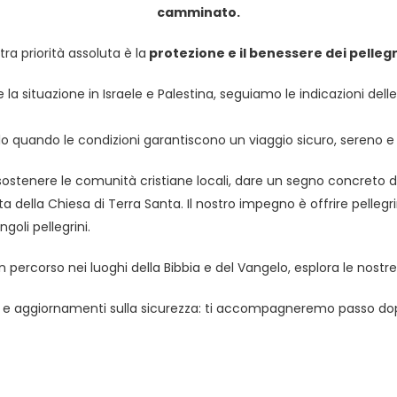
camminato.
ra priorità assoluta è la
protezione e il benessere dei pellegr
situazione in Israele e Palestina, seguiamo le indicazioni delle
uando le condizioni garantiscono un viaggio sicuro, sereno e pi
 sostenere le comunità cristiane locali, dare un segno concreto di
a della Chiesa di Terra Santa. Il nostro impegno è offrire pellegri
goli pellegrini.
n percorso nei luoghi della Bibbia e del Vangelo, esplora le nost
ni e aggiornamenti sulla sicurezza: ti accompagneremo passo dopo