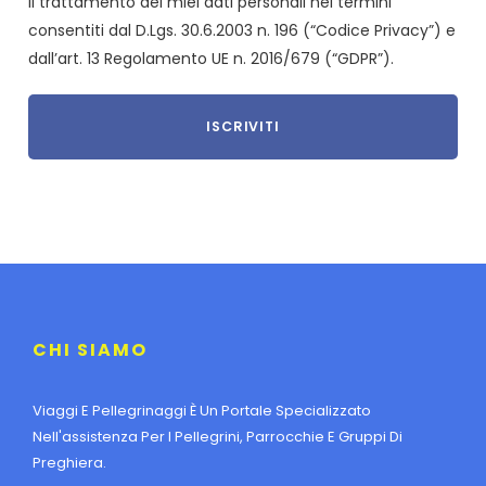
il trattamento dei miei dati personali nei termini
consentiti dal D.Lgs. 30.6.2003 n. 196 (“Codice Privacy”) e
dall’art. 13 Regolamento UE n. 2016/679 (“GDPR”).
CHI SIAMO
Viaggi E Pellegrinaggi È Un Portale Specializzato
Nell'assistenza Per I Pellegrini, Parrocchie E Gruppi Di
Preghiera.