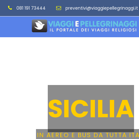
081 191 73444
preventivi@viaggiepellegrinaggi.it
SICILIA
IN AEREO E BUS DA TUTTA ITA