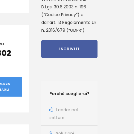
D.Lgs. 30.6.2003 n. 196
(“Codice Privacy”) e
dall’art. 13 Regolamento UE
n. 2016/679 (“GDPR”).
Da
302
ALIZZA
TAGLI
Perchè sceglierci?
Leader nel
settore
Soluzioni