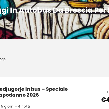
ggi In Autobus Da Brescia Per
orje
edjugorje in bus – Speciale
apodanno 2026
€
5 giorni - 4 notti