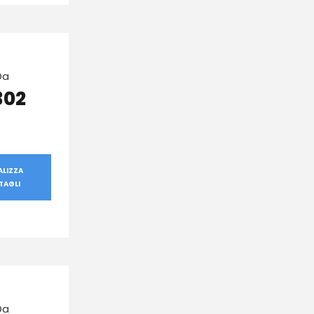
Da
302
ALIZZA
TAGLI
Da