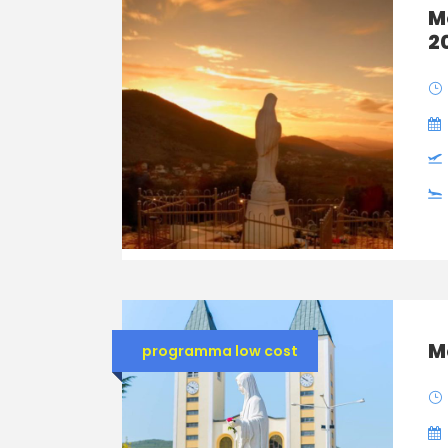
M
2
M
programma low cost