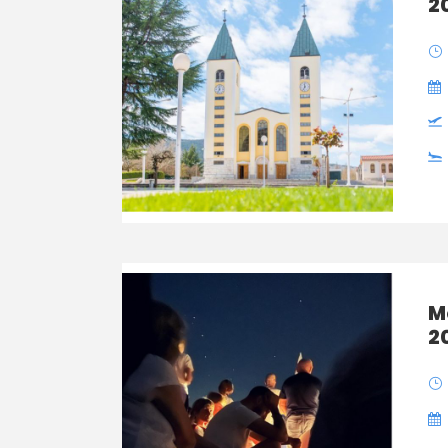
2
M
2