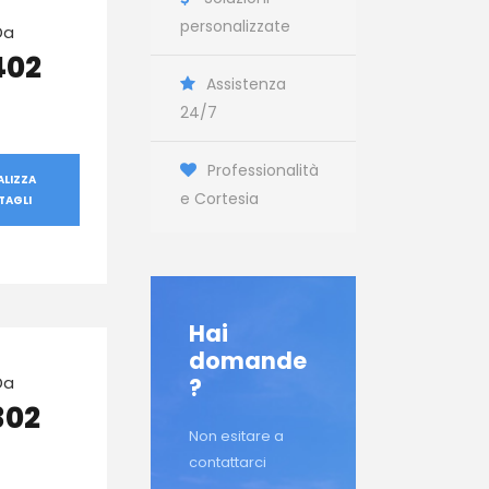
personalizzate
Da
402
Assistenza
24/7
Professionalità
ALIZZA
e Cortesia
TAGLI
Hai
domande
Da
?
302
Non esitare a
contattarci