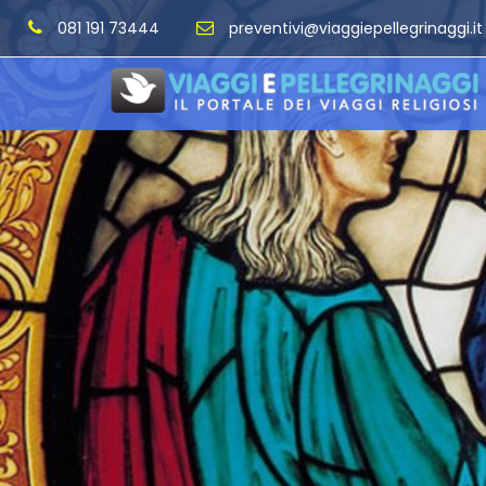
081 191 73444
preventivi@viaggiepellegrinaggi.it