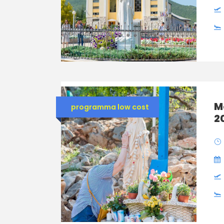
M
programma low cost
2