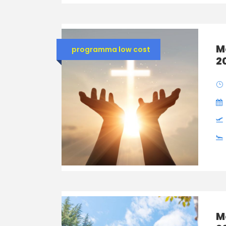
M
programma low cost
2
M