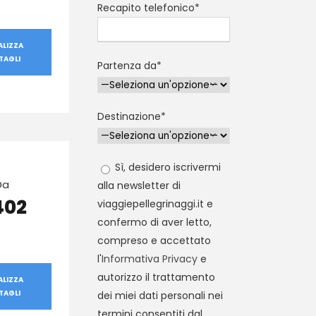
Recapito telefonico*
ALIZZA
TAGLI
Partenza da*
Destinazione*
Sì, desidero iscrivermi
Da
alla newsletter di
402
viaggiepellegrinaggi.it e
confermo di aver letto,
compreso e accettato
l'
Informativa Privacy
e
autorizzo il trattamento
ALIZZA
TAGLI
dei miei dati personali nei
termini consentiti dal