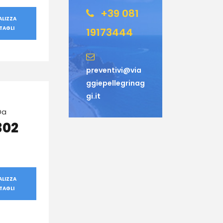
+39 081
ALIZZA
TAGLI
19173444
preventivi@via
ggiepellegrinag
gi.it
Da
302
ALIZZA
TAGLI