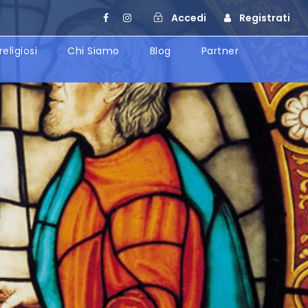
Accedi
Registrati
religiosi
Chi Siamo
Blog
Partner