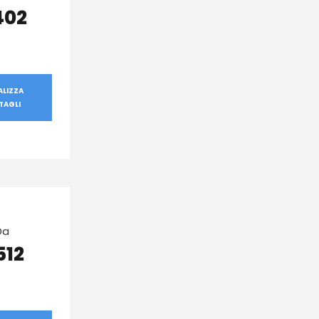
402
ALIZZA
TAGLI
Da
512