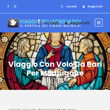
Accedi
Registrati
Accedi
Registrati
Tag
Viaggio Con Volo Da Bari
Per Medjugojre