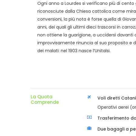
Ogni anno a Lourdes si verificano più di cento
riconosciute dalla Chiesa cattolica come miraco
conversioni, la più nota è forse quella di Gio
anni, dei quali gli ultimi dieci trascorsi in carr
non ottiene la guarigione, a uccidersi davanti a
improvvisamente rinuncia al suo proposito e de
dei malati: nel 1903 nasce l’Unitalsi.
La Quota
Voli diretti Cata
Comprende
Operativi aerei (o
Trasferimento da
Due bagagli a p