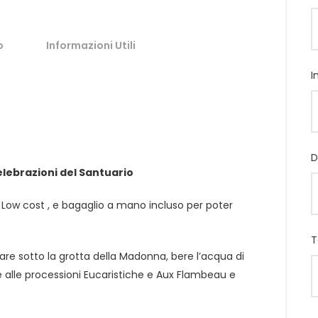
o
Informazioni Utili
I
D
elebrazioni del Santuario
 Low cost , e bagaglio a mano incluso per poter
T
are sotto la grotta della Madonna, bere l’acqua di
re alle processioni Eucaristiche e Aux Flambeau e