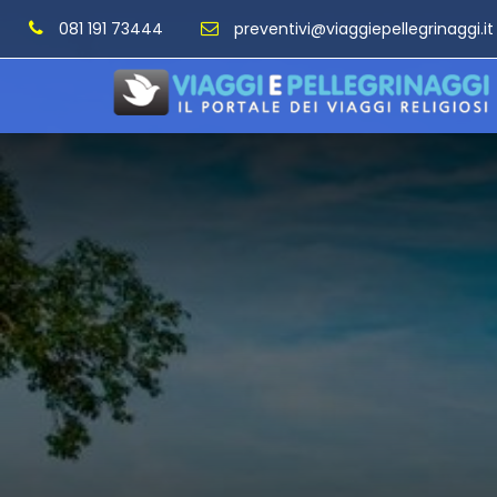
081 191 73444
preventivi@viaggiepellegrinaggi.it