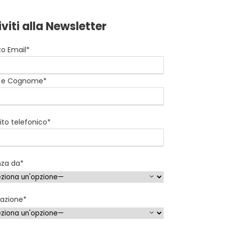
iviti alla Newsletter
zzo Email*
 e Cognome*
to telefonico*
nza da*
nazione*