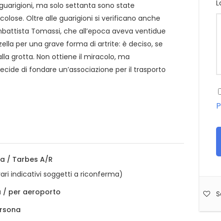
L
 guarigioni, ma solo settanta sono state
lose. Oltre alle guarigioni si verificano anche
vanbattista Tomassi, che all’epoca aveva ventidue
ozzella per una grave forma di artrite: è deciso, se
lla grotta. Non ottiene il miracolo, ma
cide di fondare un’associazione per il trasporto
P
nia / Tarbes A/R
rari indicativi soggetti a riconferma)
 / per aeroporto
S
ersona