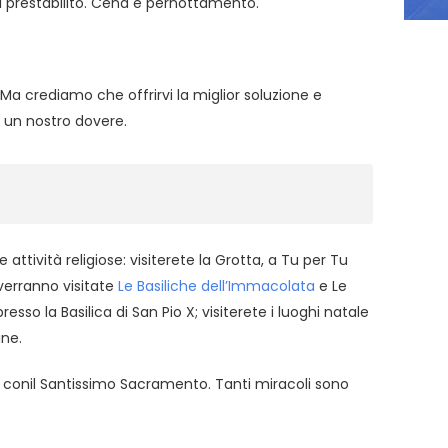
tel prestabilito. Cena e pernottamento.
Ma crediamo che offrirvi la miglior soluzione e
 un nostro dovere.
ttività religiose: visiterete la Grotta, a
Tu per Tu
erranno visitate
Le Basiliche dell’Immacolata
e Le
sso la Basilica di San Pio X; visiterete i luoghi natale
ine.
e
conil Santissimo Sacramento. Tanti miracoli sono