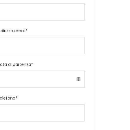
ndirizzo email
*
ata di partenza
*
elefono
*