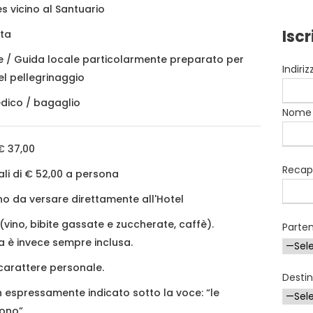
es vicino al Santuario
Iscr
ta
/ Guida locale particolarmente preparato per
Indiri
el pellegrinaggio
dico / bagaglio
Nome
€ 37,00
Recapi
li di € 52,00 a persona
o da versare direttamente all'Hotel
(vino, bibite gassate e zuccherate, caffè).
Parte
a è invece sempre inclusa.
carattere personale.
Desti
 espressamente indicato sotto la voce: “le
ono”