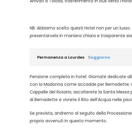
Arrivati a Tolosa, trasferimento in bus verso l’Ho
NB: Abbiamo scelto questi Hotel non per un lusso. 
presentarvela in maniera chiara e trasparente sia
Permanenza a Lourdes
Soggiorno
Pensione completa in hotel. Giornate dedicate alle a
con la Madonna come accadde per Bernadette; v
Cappelle del Rosario; ascolterete la Santa Messa pre
di Bernadette e vivrete il Rito dell’Acqua nelle pisc
Se prevista, andremo al seguito della Procession
proprio avvenuti in questo momento.