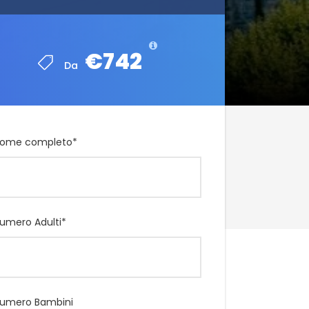
€742
€742
Da
Da
ome completo
*
umero Adulti
*
umero Bambini