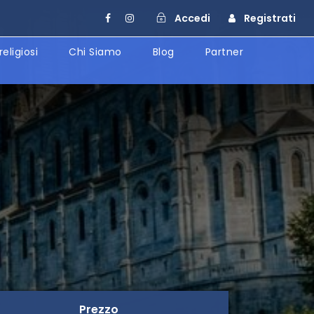
Accedi
Registrati
religiosi
Chi Siamo
Blog
Partner
Prezzo
Prezzo