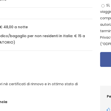
Sì,
viaggi
compr
autori
€ 48,00 a notte
termin
ico/bagaglio per non residenti in Italia: € 15 a
Privac
GATORIO)
(“GDPR
i nè certificati di rinnovo e in ottimo stato di
Pe
ncia